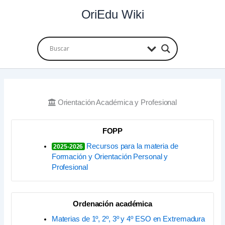
Ir
OriEdu Wiki
al
contenido
Orientación Académica y Profesional
FOPP
Recursos para la materia de
2025-2026
Formación y Orientación Personal y
Profesional
Ordenación académica
Materias de 1º, 2º, 3º y 4º ESO en Extremadura