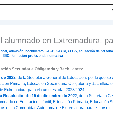
l alumnado en Extremadura, pa
ional
,
admisión
,
bachillerato
,
CFGB
,
CFGM
,
CFGS
,
educación de persona
l
,
ESO
,
formación profesional
,
normativa
ación Secundaria Obligatoria y Bachillerato:
 de 2022
, de la Secretaría General de Educación, por la que se
ción Primaria, Educación Secundaria Obligatoria y Bachillerat
e Extremadura para el curso escolar 2023/2024.
esolución de 15 de diciembre de 2022
, de la Secretaría G
umnado de Educación Infantil, Educación Primaria, Educación Se
icos en la Comunidad Autónoma de Extremadura para el curso e