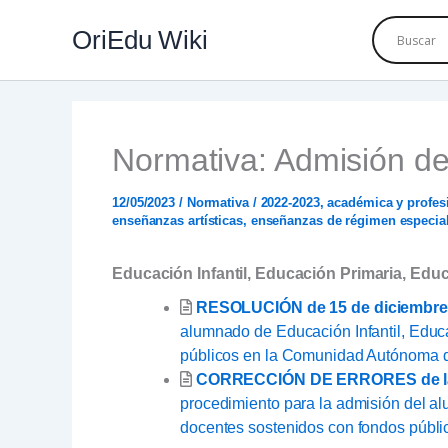
Ir
OriEdu Wiki
al
contenido
Normativa: Admisión de
12/05/2023
/
Normativa
/
2022-2023
,
académica y profes
enseñanzas artísticas
,
enseñanzas de régimen especia
Educación Infantil, Educación Primaria, Educ
RESOLUCIÓN de 15 de diciembre
alumnado de Educación Infantil, Educa
públicos en la Comunidad Autónoma d
CORRECCIÓN DE ERRORES de la R
procedimiento para la admisión del al
docentes sostenidos con fondos públ