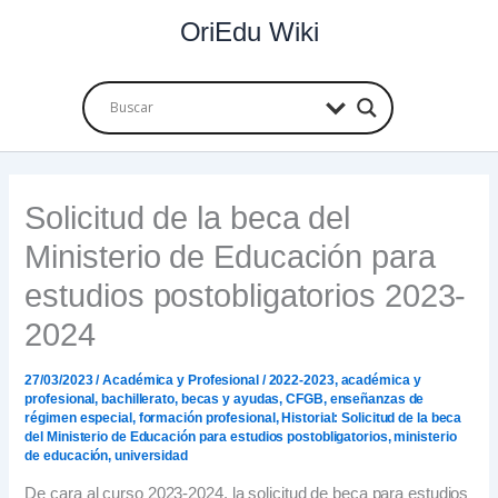
Ir
OriEdu Wiki
al
contenido
Solicitud de la beca del
Ministerio de Educación para
estudios postobligatorios 2023-
2024
27/03/2023
/
Académica y Profesional
/
2022-2023
,
académica y
profesional
,
bachillerato
,
becas y ayudas
,
CFGB
,
enseñanzas de
régimen especial
,
formación profesional
,
Historial: Solicitud de la beca
del Ministerio de Educación para estudios postobligatorios
,
ministerio
de educación
,
universidad
De cara al curso 2023-2024, la solicitud de beca para estudios