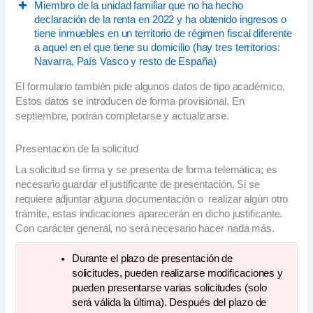
Actividades económicas o empresas.
Miembro de la unidad familiar que no ha hecho
declaración de la renta en 2022 y ha obtenido ingresos o
Porcentaje de participación o titularidad.
tiene inmuebles en un territorio de régimen fiscal diferente
CIF/NIF de las empresas o titulares.
a aquel en el que tiene su domicilio (hay tres territorios:
Importe de los ingresos totales brutos
Navarra, País Vasco y resto de España)
obtenidos por la empresa o entidad en 2022.
El formulario también pide algunos datos de tipo académico.
Ingresos, incrementos patrimoniales o inmuebles
Estos datos se introducen de forma provisional. En
en otras Comunidades Autónomas.
septiembre, podrán completarse y actualizarse.
Documentación acreditativa de los ingresos,
incrementos patrimoniales o inmuebles.
Presentación de la solicitud
La solicitud se firma y se presenta de forma telemática; es
necesario guardar el justificante de presentación. Si se
requiere adjuntar alguna documentación o realizar algún otro
trámite, estas indicaciones aparecerán en dicho justificante.
Con carácter general, no será necesario hacer nada más.
Durante el plazo de presentación de
solicitudes, pueden realizarse modificaciones y
pueden presentarse varias solicitudes (solo
será válida la última). Después del plazo de