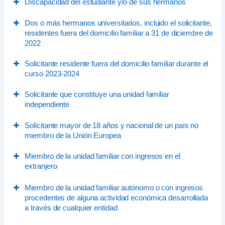
Discapacidad del estudiante y/o de sus hermanos
Resolución de reconocimiento de la
Número del título o carné.
Dos o más hermanos universitarios, incluido el solicitante,
discapacidad.
Período de vigencia.
residentes fuera del domicilio familiar a 31 de diciembre de
Fecha de la resolución.
Comunidad Autónoma que lo ha expedido.
2022
Período de vigencia.
Comunidad Autónoma que lo ha expedido.
Solicitante residente fuera del domicilio familiar durante el
DNI/NIE de los hermanos.
curso 2023-2024
Universidad donde cursaban sus estudios.
Estos datos se introducen de forma provisional. En
Solicitante que constituye una unidad familiar
septiembre, podrán completarse y actualizarse.
independiente
Con contrato de alquiler:
Solicitante mayor de 18 años y nacional de un país no
DNI/NIE del arrendador.
miembro de la Unión Europea
DNI/NIE de otros arrendatarios (en el
Permiso de residencia.
caso de alquiler compartido).
Miembro de la unidad familiar con ingresos en el
Fecha inicial del permiso de residencia.
Importe de la mensualidad que abona el
extranjero
Fecha final del permiso de residencia.
solicitante.
Miembro de la unidad familiar autónomo o con ingresos
En residencia o colegio mayor:
procedentes de alguna actividad económica desarrollada
Nombre.
a través de cualquier entidad
CIF.
Importe de la mensualidad.