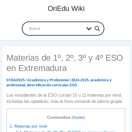
Ir
OriEdu Wiki
al
contenido
Materias de 1º, 2º, 3º y 4º ESO
en Extremadura
07/04/2025
/
Académica y Profesional
/
2024-2025
,
académica y
profesional
,
diversificación curricular
,
ESO
Los estudiantes de la ESO cursan 10 u 11 materias por nivel,
incluidas las optativas; más la hora semanal de tutoría grupal.
Contenidos
[
Ocultar
]
1.
Materias por nivel