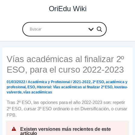
Ir
OriEdu Wiki
al
contenido
Vías académicas al finalizar 2º
ESO, para el curso 2022-2023
01/03/2022
/
Académica y Profesional
/
2021-2022
,
2º ESO
,
académica y
profesional
,
ESO
,
Historial: Vías académicas al finalizar 2º ESO
,
loustau-
valverde
,
vías académicas
Tras 2º ESO, las opciones para el año 2022-2023 son: repetir
2º ESO, cursar 3º ESO ordinario o en Diversificación, o cursar
FPB.
Existen versiones más recientes de este
artículo