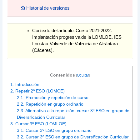
Historial de versiones
Vías académicas al finalizar 2º ESO, para
el curso 2025-2026
Vías académicas al finalizar 2º ESO, para
el curso 2022-2023
Contexto del artículo: Curso 2021-2022.
Implantación progresiva de la LOMLOE. IES
Loustau-Valverde de Valencia de Alcántara
(Cáceres).
Contenidos
[
Ocultar
]
1.
Introducción
2.
Repetir 2º ESO (LOMCE)
2.1.
Promoción y repetición de curso
2.2.
Repetición en grupo ordinario
2.3.
Alternativa a la repetición: cursar 3º ESO en grupo de
Diversificación Curricular
3.
Cursar 3º ESO (LOMLOE)
3.1.
Cursar 3º ESO en grupo ordinario
3.2.
Cursar 3º ESO en grupo de Diversificación Curricular