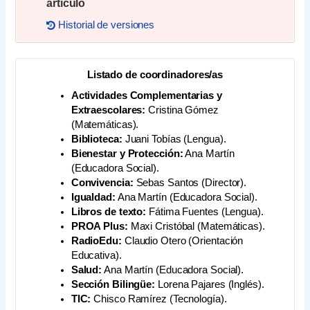
artículo
Historial de versiones
2023:
Comisiones y programas del IES
Loustau-Valverde 2023-2024
2022:
Comisiones y programas del IES
Loustau-Valverde 2022-2023
Listado de coordinadores/as
Actividades Complementarias y
Extraescolares:
Cristina Gómez
(Matemáticas).
Biblioteca:
Juani Tobías (Lengua).
Bienestar y Protección:
Ana Martín
(Educadora Social).
Convivencia:
Sebas Santos (Director).
Igualdad:
Ana Martín (Educadora Social).
Libros de texto:
Fátima Fuentes (Lengua).
PROA Plus:
Maxi Cristóbal (Matemáticas).
RadioEdu:
Claudio Otero (Orientación
Educativa).
Salud:
Ana Martín (Educadora Social).
Sección Bilingüe:
Lorena Pajares (Inglés).
TIC:
Chisco Ramírez (Tecnología).